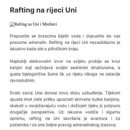
Rafting na rijeci Uni
Prepustite se brzacima bijelih voda i dopustite da vas
preuzme adrenalin. Rafting na rijeci Uni nezaobilazno je
iskustvo kada ste u plitvičkom kraju.
Najdublji slatkovodni izvor na svijetu probija se kroz
kanjon koji opčinjava svojim sedrenim strukturama, a
gusta bjelogorična šuma tik uz rijeku nikoga ne ostavlja
ravnodušnim.
Svaki zavoj Une donosi novu dozu uzbuđenja. Tijekom
spusta imat ćete priliku upoznati skrivene kutke kanjona,
skakati u osvježavajuću vodu i doživjeti rijeku iz potpuno
drugačije perspektive. Uz iskusne vodiče i sigurnu
opremu, rafting na Uni savršena je avantura i za
početnike i za one željne pravog adrenalinskog izazova.