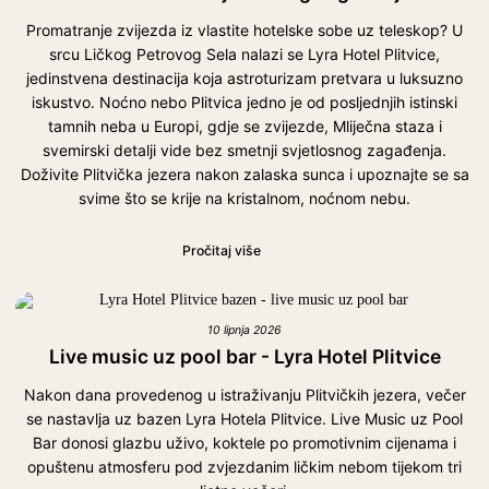
Promatranje zvijezda iz vlastite hotelske sobe uz teleskop? U
srcu Ličkog Petrovog Sela nalazi se Lyra Hotel Plitvice,
jedinstvena destinacija koja astroturizam pretvara u luksuzno
iskustvo. Noćno nebo Plitvica jedno je od posljednjih istinski
tamnih neba u Europi, gdje se zvijezde, Mliječna staza i
svemirski detalji vide bez smetnji svjetlosnog zagađenja.
Doživite Plitvička jezera nakon zalaska sunca i upoznajte se sa
svime što se krije na kristalnom, noćnom nebu.
Pročitaj više
10 lipnja 2026
Live music uz pool bar - Lyra Hotel Plitvice
Nakon dana provedenog u istraživanju Plitvičkih jezera, večer
se nastavlja uz bazen Lyra Hotela Plitvice. Live Music uz Pool
Bar donosi glazbu uživo, koktele po promotivnim cijenama i
opuštenu atmosferu pod zvjezdanim ličkim nebom tijekom tri