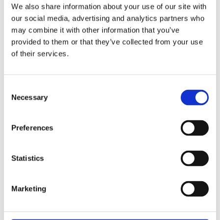
Gacka je jedna od najpoznatijih hrvatskih rijeka za
We also share information about your use of our site with
sportski ribolov, osobito među ljubiteljima pastrve.
our social media, advertising and analytics partners who
Zahvaljujući čistoj, hladnoj i kisikom bogatoj vodi, ima
may combine it with other information that you’ve
idealne uvjete za život salmonidnih vrsta.
provided to them or that they’ve collected from your use
of their services.
Posebno je poznata po potočnoj pastrvi koja ovdje raste
znatno brže nego u drugim rijekama (zbog obilja hrane),
pa nisu rijetki primjerci teži od 4-5 kilograma.
Consent
Necessary
Miran tok i netaknuta priroda čine ribolov na Gacki
Selection
posebnim iskustvom za svakog ribiča.
Preferences
Statistics
Ribolov na Korani
Marketing
Korana je bistra plavozelena rijeka poznata po mirnoj