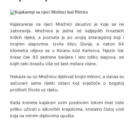
Kajakarenje na rijeci Mrežnici iskustvo je koje se ne
zaboravlja. Mrežnica je jedna od najljepših hrvatskih
krških rijeka, a poznata je po svojoj smaragdnoj boji i
brojnim slapovima. Izvire blizu Slunja, a nakon 64
kilometra ulijeva se u Koranu kod Karlovca. Njezin tok
krase čak 93 sedrene barijere i isto toliko slapova, od
kojih neki dosežu više od šest metara visine.
Nekada su uz Mrežnicu djelovali brojni mlinovi, a danas su
sačuvani samo rijetki ostaci koji svjedoče o bogatoj
prošlosti života uz rijeku.
Kada krenete kajakom ovim predivnim tokom imat ćete
priliku uživati u slikovitim krajolicima, kristalno čistoj vodi
koja na mirnim dijelovima opušta.