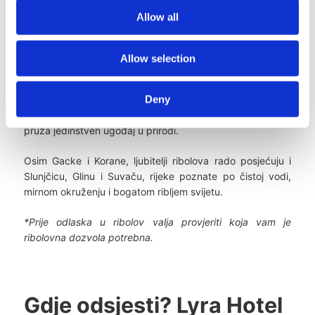
prirodi i raznolikom ribljem fondu. Bogata je bijelom ribom,
Allow all
štukom, klenom i somom, a ribolov je atraktivan tijekom
cijele godine.
Allow selection
Poseban doživljaj predstavlja ribolov na slapovima i
brzacima, osobito tijekom toplijih mjeseci. U proljeće i
Deny
jesen rijeka je omiljena među ribičima zbog aktivne štuke i
drugih riječnih predatora, dok noćni ribolov na Korani
pruža jedinstven ugođaj u prirodi.
Osim Gacke i Korane, ljubitelji ribolova rado posjećuju i
Slunjčicu, Glinu i Suvaču, rijeke poznate po čistoj vodi,
mirnom okruženju i bogatom ribljem svijetu.
*Prije odlaska u ribolov valja provjeriti koja vam je
ribolovna dozvola potrebna.
Gdje odsjesti? Lyra Hotel