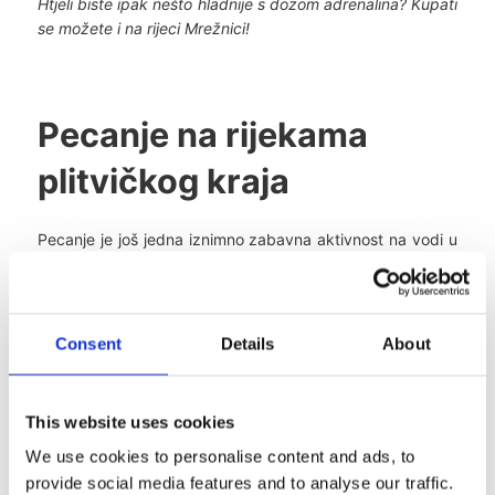
Htjeli biste ipak nešto hladnije s dozom adrenalina? Kupati
se možete i na rijeci Mrežnici!
Pecanje na rijekama
plitvičkog kraja
Pecanje je još jedna iznimno zabavna aktivnost na vodi u
koju se možete upustiti na Plitvicama.
Pecanje je u Nacionalnom parku zabranjeno, no mnoštvo
rijeka i jezera u neposrednoj okolici nude tu mogućnost.
Consent
Details
About
This website uses cookies
Ribolov na Gacki
We use cookies to personalise content and ads, to
provide social media features and to analyse our traffic.