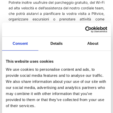
Potrete inoltre usufruire del parcheggio gratuito, del Wi-Fi
ad alta velocità e dell’assistenza del nostro cordiale team,
che potrà aiutarvi a pianificare la vostra visita a Plitvice,
organizzare escursioni o prenotare attività come
passeggiate a cavallo, tour in quad o visite ai punti
panoramici vicini.
Consigli per la vostra visita
Consent
Details
About
autunnale a Plitvice
This website uses cookies
Calzature e abbigliamento:
scegliete scarpe comode
We use cookies to personalise content and ads, to
con una buona aderenza e un abbigliamento a strati. Il
provide social media features and to analyse our traffic.
clima autunnale può essere imprevedibile, quindi portate
We also share information about your use of our site with
con voi una giacca leggera o un impermeabile.
our social media, advertising and analytics partners who
may combine it with other information that you’ve
Orari migliori per la visita:
il parco è più tranquillo al
provided to them or that they’ve collected from your use
mattino presto e nel tardo pomeriggio, quando la luce è
morbida e magica.
of their services.