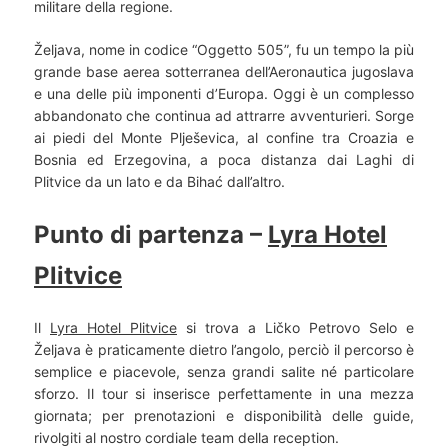
militare della regione.
Željava, nome in codice “Oggetto 505”, fu un tempo la più
grande base aerea sotterranea dell’Aeronautica jugoslava
e una delle più imponenti d’Europa. Oggi è un complesso
abbandonato che continua ad attrarre avventurieri. Sorge
ai piedi del Monte Plješevica, al confine tra Croazia e
Bosnia ed Erzegovina, a poca distanza dai Laghi di
Plitvice da un lato e da Bihać dall’altro.
Punto di partenza –
Lyra Hotel
Plitvice
Il
Lyra Hotel Plitvice
si trova a Ličko Petrovo Selo e
Željava è praticamente dietro l’angolo, perciò il percorso è
semplice e piacevole, senza grandi salite né particolare
sforzo. Il tour si inserisce perfettamente in una mezza
giornata; per prenotazioni e disponibilità delle guide,
rivolgiti al nostro cordiale team della reception.