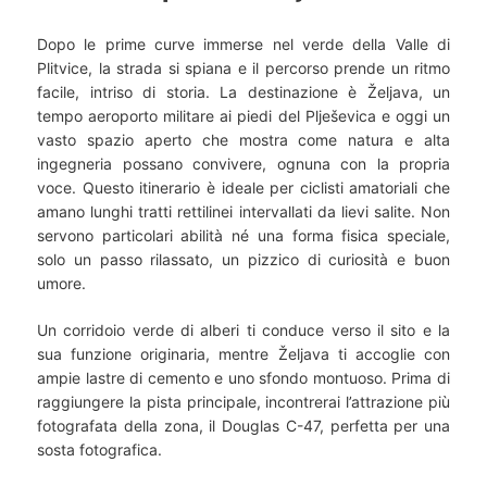
Dopo le prime curve immerse nel verde della Valle di
Plitvice, la strada si spiana e il percorso prende un ritmo
facile, intriso di storia. La destinazione è Željava, un
tempo aeroporto militare ai piedi del Plješevica e oggi un
vasto spazio aperto che mostra come natura e alta
ingegneria possano convivere, ognuna con la propria
voce. Questo itinerario è ideale per ciclisti amatoriali che
amano lunghi tratti rettilinei intervallati da lievi salite. Non
servono particolari abilità né una forma fisica speciale,
solo un passo rilassato, un pizzico di curiosità e buon
umore.
Un corridoio verde di alberi ti conduce verso il sito e la
sua funzione originaria, mentre Željava ti accoglie con
ampie lastre di cemento e uno sfondo montuoso. Prima di
raggiungere la pista principale, incontrerai l’attrazione più
fotografata della zona, il Douglas C-47, perfetta per una
sosta fotografica.