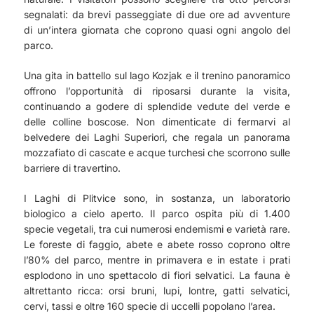
segnalati: da brevi passeggiate di due ore ad avventure
di un’intera giornata che coprono quasi ogni angolo del
parco.
Una gita in battello sul lago Kozjak e il trenino panoramico
offrono l’opportunità di riposarsi durante la visita,
continuando a godere di splendide vedute del verde e
delle colline boscose. Non dimenticate di fermarvi al
belvedere dei Laghi Superiori, che regala un panorama
mozzafiato di cascate e acque turchesi che scorrono sulle
barriere di travertino.
I Laghi di Plitvice sono, in sostanza, un laboratorio
biologico a cielo aperto. Il parco ospita più di 1.400
specie vegetali, tra cui numerosi endemismi e varietà rare.
Le foreste di faggio, abete e abete rosso coprono oltre
l’80% del parco, mentre in primavera e in estate i prati
esplodono in uno spettacolo di fiori selvatici. La fauna è
altrettanto ricca: orsi bruni, lupi, lontre, gatti selvatici,
cervi, tassi e oltre 160 specie di uccelli popolano l’area.