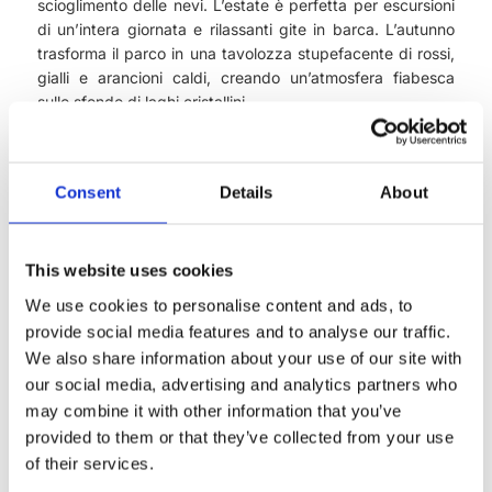
scioglimento delle nevi. L’estate è perfetta per escursioni
di un’intera giornata e rilassanti gite in barca. L’autunno
trasforma il parco in una tavolozza stupefacente di rossi,
gialli e arancioni caldi, creando un’atmosfera fiabesca
sullo sfondo di laghi cristallini.
In inverno, i sentieri innevati e le cascate ghiacciate
creano la magica sensazione di trovarsi in un paese delle
Consent
Details
About
meraviglie invernale. In qualunque periodo dell’anno, i
Laghi di Plitvice vi conquisteranno il cuore e vi lasceranno
un ricordo indimenticabile.
This website uses cookies
We use cookies to personalise content and ads, to
provide social media features and to analyse our traffic.
We also share information about your use of our site with
our social media, advertising and analytics partners who
may combine it with other information that you’ve
provided to them or that they’ve collected from your use
of their services.